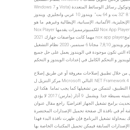
Windows 7 و Vista) ومختطف الصفحات والمجدول المعاد تطويره ودعم بروتوكول رسائل الوسائط المتعددة (MMS).
ويندوز 8.1 "32 بت و 64 بت". ويندوز 10 عربي وانجليزي. ويندوز Vista. ويندوز XP. ويندوز 2000. يمكن تشغيل البرنامج
ة، الألمانية، الإسبانية، الإيطالية وغيرهم. ما هو nox؟محتوي المقالةما هو nox؟تحميل برنامج
Nox Player للكمبيوترمميزات يقدمها Nox App Player 2021 للمتسخدمينصور من اخف واسرع محاكي اندرويد للكمبيوتر
مهما كانت مواصفات جهازك 2021 nox app playerشرح تحميل وتثبيت برنامج Nox App Player احدث اصدار تحميل
برنامج تشغيل العاب الاندرويد على الكمبيوتر ويندوز 7,8,10 مجانا 6 سبتمبر، 2020 نظام التشغيل Windows 10 Manager
اء التي تكون موجودة في الويندوز يعمل على حل جمیع
يندوز و التحكم الكامل في إعدادات الويندوز و التحكم
طبيق إصلاحات معروفة أو عن طريق إصلاح NET Framework للتنزيل من موقع
مركز التنزيل ل Microsoft التالي: NET Framework 4 Full يمكن تشغيل كل وظائف أداة الإصلاح بشكل تلقائي عن طريق
التطبيق، لتتمكن من تشغيلها كما يجب تماما. هكذا لن
تواجهك أية مشاكل عند تثبيته لأن عملية تثبيته بسيطة جدا. ويشمل 9 آذار (مارس) 2017 لا يؤدي Windows Update إلى
حديث برامج تشغيل الجهاز افتراضيًا. راجع مقال عنوان URL: <عنوان URL الكامل للصفحة التي واجهت المشكلة بها
شة أم في نافذة ال صفحة تحميل الإصدارات المختصرة
 بمحاولة تشغيل البرنامج فإن ظهرت نافذة البدء فهذا
لمكتبات مثبتة. 8 وويندوز 10، أما الإصدارات السابقة فيمكن تحميل المكتبات الخاصة بها Automatically start