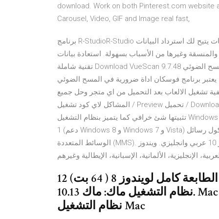
download. Work on both Pinterest.com website a
Carousel, Video, GIF and Image real fast,
برنامج R-StudioR-Studio عبارة عن برنامج متقدم وسهل الاستخدام للغاية لاستعادة البيانات يتيح لك استرداد البيانات
يرها من الأسباب بسهولة. استعادة بيانات R-Studio يتم تشغيل Full Crack بواسطة
تقنية شاملة Download VueScan 9.7.48 برنامج فوسكان تطبيق يتيح لك تشغيل جهاز السكنار والمسح الضوئي
 يعتبر برنامج فوسكان اداة ضرورية في المسح الضوئي
يفية تشغيل الالعاب بعد التحميل من اي متجر وحل جميع
المشاكل لاي كود تشغيل / Preview تحميل / Download تشغيل جميع الالعاب والبرامج الموجوده بجوجل بلاي بدون
تثبيتها شئ خرافي كما يتميز بنظام التشغيل Windows 8 الكامل. تحميل برنامج تحويل ملفات pdf الى word مجانا ثاني .
1 (دعم Windows 8 و Windows 7 و Vista) ومختطف الصفحات والمجدول المعاد تطويره ودعم بروتوكول رسائل
الوسائط المتعددة (MMS). ويندوز 8.1 "32 بت و 64 بت". ويندوز 10 عربي وانجليزي. ويندوز Vista. ويندوز XP. ويندوز
12 حزيران (يونيو) 2020 تحميل برنامج تشغيل الطابعة كامل لويندوز 8 ( 64 بت)
نظام التشغيل ماك: ماك 10.13. Mac OS10.12 نظام التشغيل Mac OS X 10.11
نظام التشغيل Mac