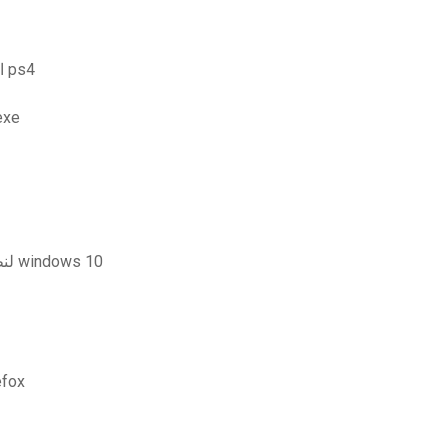
اضغط مرة أخرى هل يتوقف عن تنزيل تحديث تطبيق ps4
تنزيل 
تحميل برنامج adobe after effects cc لنظام التشغيل windows 10
تمزيق جهاز الكمبيوتر عند ان