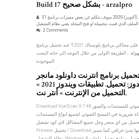
Build 17 بشكل صحيح - arzalpro
31 تشرين الأول (أكتوبر) 2020 سوف نتكلم عن بعض مميزات برنامج Free Download Manager خامسا" ظهور نافذة بعد انتهاء
2 Comments
طريقة تشغيل التطبيقات والألعاب على محاكي برنامج بلوستاك 2021؟ عند تحميل برنامج bluestacks يوفر اكثر من
لة .; الطريقة الاولى من خلال التوجه الى خانة البحث
الموجودة
حميل برنامج انترنت داونلود مانجر Internet Download Manager للويندوز.
تحميل برنامج إنترنت داونلود مانجر للويندوز: تحميل. تطبيقات ويندوز 2021 »
التحميل من الإنترنت » أنتر نت.
Download VueScan 9.7.48 برنامج فوسكان تطبيق يتيح لك تشغيل جهاز السكنار والمسح الضوئي للمستندات والصور
اداة ضرورية في المسح الضوئي لجميع انواع المستندات
لتحميل من اي متجر وحل جميع المشاكل لاي كود تشغيل /
Preview تحميل / Download تشغيل جميع الالعاب والبرامج الموجوده بجوجل بلاي بدون تثبيتها شئ خرافي كما يتميز
بنظام التشغيل Windows 8 الكامل. تحميل برنامج تحويل ملفات pdf الى word مجانا ثاني . 1 (دعم Windows 8 و