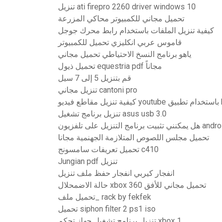
تنزيل ati firepro 2260 driver windows 10
تحميل مجاني للكمبيوتر محاكي المزرعة
كيفية تنزيل الملفات باستخدام رابط محرك جوجل
قاموس عربي انكليزي تحميل للكمبيوتر
ياهو برنامج النسخ الاحتياطي تحميل مجاني
تحميل ذيول equestria pdf مجاناً
قم بتنزيل 5 إلى 7 سيل
تنزيل مجاني cantoni pro
keepv
تنزيل برنامج تشغيل asus usb 3.0
ثبيت برنامج التنزيل على تلفزيون android
تحميل مجلس اللصوص المتلازمة الجهنمية مجانا
تحميل تعريفات سامسونج c410
Jungian pdf تنزيل
انفجار كيربي انفجار حفظ ملف تنزيل
حالة الاضمحلال xbox 360 تحميل مجاني للأفق
تحميل ملف_ rack by fekfek
تحميل siphon filter 2 ps1 iso
تنزيل برنامج تشغيل جهاز تحكم xbox 1