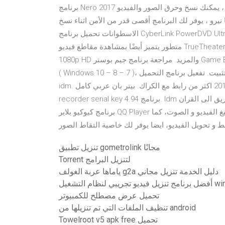
برنامج Nero 2017 افضل واشهر برنامج فى مجال حرق الاسطوانات المختلفة ، يمكنك نسخ وحرق الصور والفيديو
يرو ، يوفر لك البرنامج أقصى قدر من الأمن اثناء نسخ
الاسطوانات تحميل برنامج CyberLink PowerDVD Ultra كامل مجانى تحميل برامج تعديل الفيديوهات هذا مشغل وسائط
متطور يتميز أيضًا بمشاهدة مقاطع فيديو TrueTheater وصوت محيطي بالإضافة إلى تشغيل HD ، ورفع مستوى SD إلى
1080p HD والمزيد. مراجعة برنامج جيم بوستر Game Booster. يعمل البرنامج علي نظام تشغيل ويندوز بجميع الإصدارات
( Windows 10 – 8 – 7 )، كما يتم تحميل برنامج التسطيب، بعد ذلك يستكمل التحميل عند التثبيت. تفعيل برنامج التحميل
idm. برنامج تهكير بوبجي موبايل. تحمي ماتلاب 2012 اكثر من رابط مع الكراك. بيتر بان عربي كامل. Ice cream
recorder serial key 4.94 برنامج. Idm سريال. قراءة كتاب الطريق الى القران. Download QQ Player 4.6.3.1104
برنامج كيوكيو بلاير QQ Player مشغل ملفات الفيديو والصوت، البرنامج يدعم تشغيل جميع صيغ الفيديو و الصوت، كما
و تحويل الفيديو، ايضا يوفر لك خاصية التقاط الصور
تنزيل تطبيق gometrolink مجانًا
Torrent لتنزيل البرامج
ياماها عربة الغولف g2a دليل الخدمة تنزيل مجاني
شغيل windows 10
تحميل عرض مصطلح للكمبيوتر
تنظيف الملفات التي تم تنزيلها من android
Towelroot v5 apk free تحميل