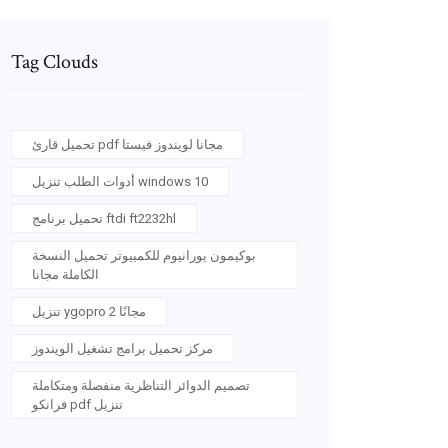
Tag Clouds
تحميل قارئ pdf مجانا لويندوز فيستا
أدوات الطلب تنزيل windows 10
تحميل برنامج ftdi ft2232hl
بوكيمون يورانيوم للكمبيوتر تحميل النسخة
الكاملة مجانا
تنزيل ygopro 2 مجانًا
مركز تحميل برامج تشغيل الويندوز
تصميم الدوائر التناظرية منفصلة ومتكاملة
فرانكو pdf تنزيل