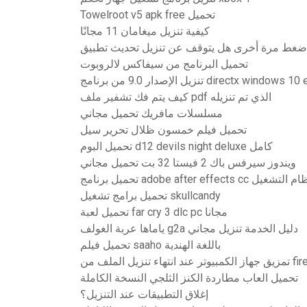
Towelroot v5 apk free تحميل
كيفية تنزيل ميغامان 11 مجانًا
تحميل البرنامج من سيفاكس لالروبوت
الإصدار 9.0 من برنامج directx windows 10 exe
كيف يتم فك تشفير ملف pdf الذي تم تنزيله
مسلسلات مافريك تحميل مجاني
تحميل فيلم خمسون ظلال تحرير سيل
تحميل البوم d12 devils night deluxe كامل
ويندوز سيرفس باك 2 فيستا 32 بت تحميل مجاني
تحميل برامج تشغيل skullcandy
تحميل لعبة far cry 3 dlc pc مجانا
ياماها عربة الغولف g2a دليل الخدمة تنزيل مجاني
تحميل فيلم saaho باللغة الهندية
تهاء تنزيل الملف من firefox
تحميل العاب مطاردة الكنز الثلجي النسخة الكاملة
إغلاق التطبيقات عند التنزيل؟