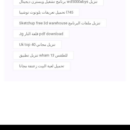
برنامج تشغيل ويسترن ديجيتال wd5000abys تنزيل
تحميل تعريفات بلوتوث توشيبا l745
Sketchup free 3d warehouse تنزيل ملفات البرنامج
Jg قلعة النار pdf download
Uk top 40 تنزيل مجاني
تنزيل تطبيق wham 13 للطقس
تحميل لعبة البيت زعنفة مجانا