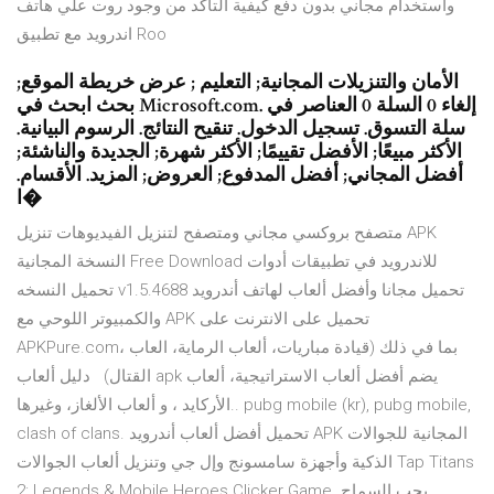
واستخدام مجاني بدون دفع كيفية التأكد من وجود روت علي هاتف
اندرويد مع تطبيق Roo
الأمان والتنزيلات المجانية; التعليم ; عرض خريطة الموقع;
بحث ابحث في Microsoft.com. إلغاء 0 السلة 0 العناصر في
سلة التسوق. تسجيل الدخول. تنقيح النتائج. الرسوم البيانية.
الأكثر مبيعًا; الأفضل تقييمًا; الأكثر شهرة; الجديدة والناشئة;
أفضل المجاني; أفضل المدفوع; العروض; المزيد. الأقسام.
ا�
متصفح بروكسي مجاني ومتصفح لتنزيل الفيديوهات تنزيل APK
النسخة المجانية Free Download للاندرويد في تطبيقات أدوات
تحميل النسخه v1.5.4688 تحميل مجانا وأفضل ألعاب لهاتف أندرويد
والكمبيوتر اللوحي مع APK تحميل على الانترنت على
APKPure.com، بما في ذلك (قيادة مباريات، ألعاب الرماية، العاب
القتال) دليل ألعاب apk يضم أفضل ألعاب الاستراتيجية، ألعاب
الأركايد ، و ألعاب الألغاز، وغيرها.. pubg mobile (kr), pubg mobile,
clash of clans. تحميل أفضل ألعاب أندرويد APK المجانية للجوالات
الذكية وأجهزة سامسونج وإل جي وتنزيل ألعاب الجوالات Tap Titans
2: Legends & Mobile Heroes Clicker Game. يجب السماح