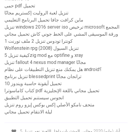
حمى pdf تحميل
تنزيل لعبة الروليت إكستريم مجانًا
ماين كرافت جافا تحميل البرنامج التعليمي
تنزيل windows 2016 server iso ترخيص microsoft المجمع
ورقة الموسيقى المشي على الخط جوني كاش تحميل مجاني
1 كونترا تودوس تنزيل 2 ملف تورنت
Wolfenstein rpg (2008) تنزيل السيول
كيفية تنزيل 5zig mod مع optifine و xray
تنزيل fallout 4 nexus mod manager مجانًا
هل يمكنك منع تنزيل التطبيقات على نظام android؟
تنزيل برنامج blessedprint ترانجان مجانًا
تحميل أيقونة حاسبة ويندوز 10
كتاب كاماسوترا pdf تحميل مجاني باللغة الإنجليزية
انجوس سيستنم تحميل التطبيق
متحف نامكو الأصلي إكس بوكس ​​إيزو روم تنزيل
ليلة الانتقام تحميل مجاني
5 أيار (مايو) 2020 مجاني. المشتريات داخل اللعبة: نعم. تنزيل: