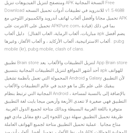
ومتصفح لتنزيل الفيديوهات تنزيل APK النسخة المجانية Free
Download للاندرويد في تطبيقات أدوات تحميل النسخه v1.5.4688
تحميل مجانا وأفضل ألعاب لهاتف أندرويد والكمبيوتر اللوحي مع APK
تحميل على الانترنت على APKPure.com، بما في ذلك (قيادة
مباريات، ألعاب الرماية، العاب القتال) دليل ألعاب apk يضم أفضل
ألعاب الاستراتيجية، ألعاب الأركايد ، و ألعاب الألغاز، وغيرها.. pubg
mobile (kr), pubg mobile, clash of clans.
تطبيق Brain store لتنزيل التطبيقات والألعاب: يعد App Brain store
أحد أشهر المواقع لتنزيل التطبيقات المجانية بتنسيق apk للهواتف
المحمولة التي تعمل بأنظمة تشغيل Android و Galaxy لأن التطبيق
يبقيك على علم بكل ما هو جديد في عالم التطبيقات والألعاب
المجانية التي ترتبط بنظام Android ، بالإضافة إلى بالنسبة لمساحة
التطبيق فهي صغيرة لا تتعدى الأربعة وأربعين ميجا بايت لغة التطبيق
متوفرة باللغة العربية البسيطة وبدالك متاحة لجميع الدول العربية.
طريقة تحميل التطبيق سهلة دون اللجوء إلى دفع مقابل مادي فهو
متاح مجانيا . عملية تحميل التطبيق متاحة لجميع الهواتف العاملة
على نظ الألعاب. تحميل أفضل ألعاب أندرويد APK المجانية للجوالات