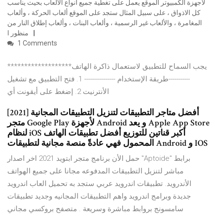
لأجهزة الكمبيوتر الموقع يعمل على تغطية جميع أنواع الألعاب بحيث يناسب
كل الاذواق ، على سبيل المثال ستجد على الموقع ألعاب الحركة ، وألعاب
المغامرة ، والألعاب غير الرسمية ، وألعاب البنات ، وألعاب إطلاق النار من
منظور ا
1 Comments
يجب السماح للتطبيق لاستعمال ذاكرة الهاتف*******************
-----------طريقة الإستخدام ---------------- 1. فتح التطبيق مع تشغيل
الأنترنيت 2. إضغط على أيقونت أي
أفضل متاجر التطبيقات لتنزيل التطبيقات المجانية [2021]
متجر Google Play لأجهزة Android و يعد Apple App Store
لنظام iOS أكبر قناتين للتوزيع أفضل تطبيقات الهاتف
المحمول فهي عادةً منصة مجانية لتطبيقات Android و IOS
حمل الأن برنامج متجر ابتويد 2021 اخر اصدار "Aptoide" برابط
مباشر لتنزيل التطبيقات المدفوعه مجانا على جميع الهواتف
الأندرويد. تطبيقات اندرويد عربي ستجد به تحميل العاب اندرويد
جديدة وبرامج اندرويد واهم التطبيقات المجانيه وجديد تطبيقات
سامسونج بروابط مباشرة وسريعة . متصفح بروكسي مجاني