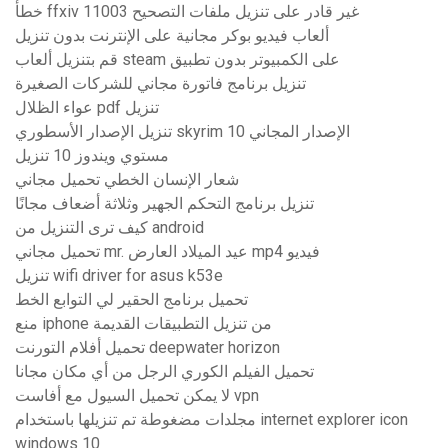
خطأ ffxiv 11003 غير قادر على تنزيل ملفات التصحيح
ألعاب فيديو بوكر مجانية على الإنترنت بدون تنزيل
قم بتنزيل ألعاب steam على الكمبيوتر بدون تطبيق
تنزيل برنامج فاتورة مجاني للشركات الصغيرة
عواء الظلال pdf تنزيل
تنزيل الإصدار الأسطوري skyrim الإصدار المجاني 10
مستوي ويندوز 10 تنزيل
شعار الإنسان الخطي تحميل مجاني
تنزيل برنامج التحكم الجهير وثلاثة أضعاف مجانًا
كيف ترى التنزيل من android
تحميل مجاني mr. عيد الميلاد العارض mp4 فيديو
تنزيل wifi driver for asus k53e
تحميل برنامج الحقير لي التوابع الخط
منع iphone من تنزيل التطبيقات القديمة
تحميل أفلام التورنت deepwater horizon
تحميل الفيلم الكوري الرجل من أي مكان مجانا
لا يمكن تحميل السيول مع أفاست vpn
مجلدات مضغوطة تم تنزيلها باستخدام internet explorer icon
windows 10