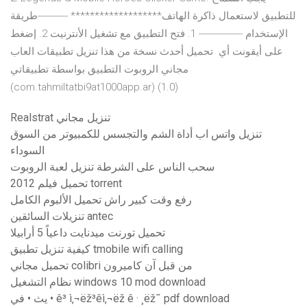
للتطبيق لاستعمال ذاكرة الهاتف******************* -----------طريقة
الإستخدام ---------------- 1. فتح التطبيق مع تشغيل الأنترنيت 2. إضغط
على أيقونت أي تحميل أحدث نسخة من هذا تنزيل تطبيقات العاب
مجاني الروبوت التطبيق بواسطة تطبيقاتي
(com.tahmiltatbi9at1000app.ar) (1.0)
Realstrat تنزيل مجاني
تنزيل واتس اب أداة الشم والتجسس للكمبيوتر من السوق
السوداء
سحب الناس على الشرطة تنزيل لعبة الروبوت
2012 تحميل فيلم torrent
رفع وقت كبير راش تحميل الألبوم الكامل
تنزيلات السائقين antec
تحميل تورنت ميدنايت داعياً 5 أرابيلا
كيفية تنزيل تطبيق tmobile wifi calling
تحميل مجاني colibri من قبل آن كاميرون
نظام التشغيل windows 10 mod download
يث • في • ê³ ì‚¬ëž³êì‚¬ëž ê · ¸ëž˜ pdf download