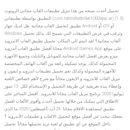
تحميل أحدث نسخة من هذا تنزيل تطبيقات العاب مجاني الروبوت
التطبيق بواسطة تطبيقاتي (com.tahmiltatbi9at1000app.ar) (1.0)
تطبيق لتحميل العاب مجانية. هل لديك جهاز Android أو iOS أو
Windows وترغب في عرض التطبيقات التي تسمح لك بذلك تحميل
ألعاب مجانية؟ لقد اتيتم الى المكان تحميل تطبيق العاب الاندرويد
مجانا أفضل تطبيق العاب أندرويد Android Games App على موقع
ميزو يعرض افضل العاب مجانية للموبايل والتابلت وجميع الأجهزة
المحمولة كذلك, يوجد تشكيلة رائعة من ألعاب الهاتف المخصصة
للأجهزة المحمولة وكذلك تعم تحميل تطبيقات اندرويد و ايفون و
تنزيل العاب للاندرويد و الايفون مجاناً مع شرح لأهم خصائص اللعبة
وإعطاء نبذة تعريفية عن طريقة التحميل و الإستخدام لكل 13 تموز
(يوليو) 2020 برنامج تنزيل العاب مجانا للاندرويد , أفضل المتاجر على
الاطلاق التي يمكنك من خلالها تحميل أحدث وأقوى الألعاب افضل
تطبيق لمشاهدة الافلام مجانا. 24 آب (أغسطس) 2020 ما الذي
يجعلك تبحث عن أفضل موقع لتحميل الالعاب و تطبيقات الأندرويد ؟
داخل الموقع عن اي تطبيق او لعبة تريد تحميلها مجاناََ; تحميل