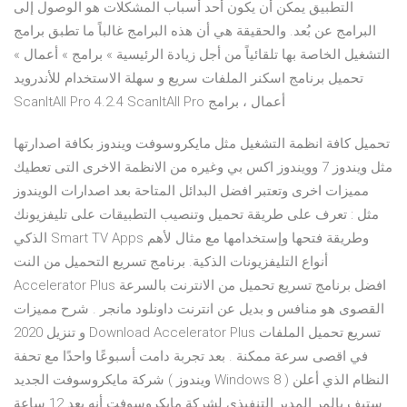
التطبيق يمكن أن يكون أحد أسباب المشكلات هو الوصول إلى
البرامج عن بُعد. والحقيقة هي أن هذه البرامج غالباً ما تطبق برامج
التشغيل الخاصة بها تلقائياً من أجل زيادة الرئيسية » برامج » أعمال »
تحميل برنامج اسكنر الملفات سريع و سهلة الاستخدام للأندرويد
ScanItAll Pro 4.2.4 ScanItAll Pro أعمال ، برامج
تحميل كافة انظمة التشغيل مثل مايكروسوفت ويندوز بكافة اصدارتها
مثل ويندوز 7 وويندوز اكس بي وغيره من الانظمة الاخرى التى تعطيك
مميزات اخرى وتعتبر افضل البدائل المتاحة بعد اصدارات الويندوز
مثل : تعرف على طريقة تحميل وتنصيب التطبيقات على تليفزيونك
الذكي Smart TV Apps وطريقة فتحها وإستخدامها مع مثال لأهم
أنواع التليفزيونات الذكية. برنامج تسريع التحميل من النت
Accelerator Plus افضل برنامج تسريع تحميل من الانترنت بالسرعة
القصوى هو منافس و بديل عن انترنت داونلود مانجر . شرح مميزات
و تنزيل 2020 Download Accelerator Plus تسريع تحميل الملفات
في اقصى سرعة ممكنة . بعد تجربة دامت أسبوعًا واحدًا مع تحفة
شركة مايكروسوفت الجديد ( ويندوز Windows 8 ) النظام الذي أعلن
ستيف بالمر المدير التنفيذي لشركة مايكروسوفت أنه بعد 12 ساعة