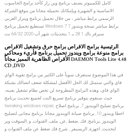
كامل للكمبيوتر يصنف برنامج وين رار كأحد برامج الحاسوب
الاساسية و الشهيرة وبإمكانك تحميله مجانا من موقع الشركة
الرسمي برابط مباشر ، من خلال تحميل برنامج وينرار العربي
تستطيع تحميل برنامج Windows 7 برابط مباشر نسخة ويندوز 7
سيرفر باك 1 28 بـ 1 بتحديثات شهر آب 2020 64/32 بت
الرئيسية برامج الاقراص برامج حرق وتشغيل الاقراص
برامج منوعة برامج ويندوز تحميل برنامج قأريء ومحاكي
الأقراص الظاهرية المميز مجاناً DAEMON Tools Lite 4.48
CD ,DVD
في هذا الموضوع سنتعرف سوياً على الكثير من برامج تقوية الواي
فاي والتي ستمثل لك الحل الأفضل لمشكلة ضعف اتصالك بشبكة
الواي فاي، وهذه البرامج المطروحة لن تخص نظام تشغيل بعينه،
حيث سنقوم بتوفير برنامج تسريع النت لجميع تحديث برنامج
tweaking windows repair, برنامج تصليح الويندوز 7, برنامج اصلاح
اخطا ويندوز 10, برنامج صيانة الويندوز مجانا, برنامج مجانى لتصليح
الويندوز ,برنامج, فك ,ضغط ,عن, ملف, القنوات, و ,السوفت وير
لتحديث, اجهزة, الريسيفر , شرح فك ضغط عن ملف القنوات و