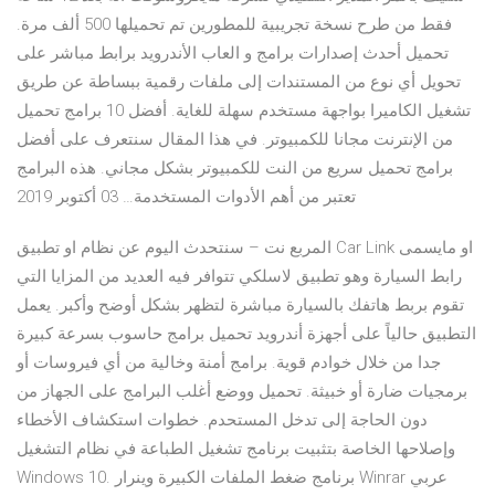
فقط من طرح نسخة تجريبية للمطورين تم تحميلها 500 ألف مرة.
تحميل أحدث إصدارات برامج و العاب الأندرويد برابط مباشر على
تحويل أي نوع من المستندات إلى ملفات رقمية ببساطة عن طريق
تشغيل الكاميرا بواجهة مستخدم سهلة للغاية. أفضل 10 برامج تحميل
من الإنترنت مجانا للكمبيوتر. في هذا المقال سنتعرف على أفضل
برامج تحميل سريع من النت للكمبيوتر بشكل مجاني. هذه البرامج
تعتبر من أهم الأدوات المستخدمة… 03 أكتوبر 2019
المربع نت – سنتحدث اليوم عن نظام او تطبيق Car Link او مايسمى
رابط السيارة وهو تطبيق لاسلكي تتوافر فيه العديد من المزايا التي
تقوم بربط هاتفك بالسيارة مباشرة لتظهر بشكل أوضح وأكبر. يعمل
التطبيق حالياً على أجهزة أندرويد تحميل برامج حاسوب بسرعة كبيرة
جدا من خلال خوادم قوية. برامج أمنة وخالية من أي فيروسات أو
برمجيات ضارة أو خبيثة. تحميل ووضع أغلب البرامج على الجهاز من
دون الحاجة إلى تدخل المستحدم. خطوات استكشاف الأخطاء
وإصلاحها الخاصة بتثبيت برنامج تشغيل الطباعة في نظام التشغيل
Windows 10. برنامج ضغط الملفات الكبيرة وينرار Winrar عربي