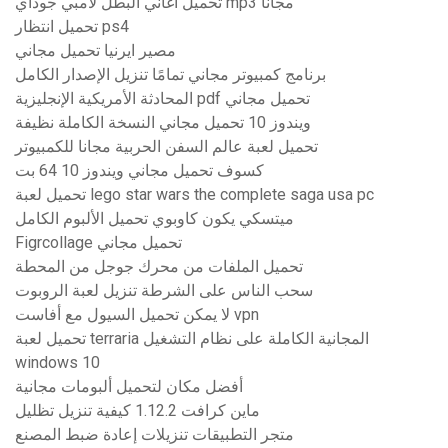
تحميل اغاني البطل لامبي جوداي mp3 مجانا
تحميل انتظار ps4
مصير ايرنيا تحميل مجاني
برنامج كمبيوتر مجاني تمامًا تنزيل الإصدار الكامل
المحادثة الأمريكية الإنجليزية pdf تحميل مجاني
ويندوز 10 تحميل مجاني النسخة الكاملة نظيفة
تحميل لعبة عالم السفن الحربية مجانا للكمبيوتر
كسوف تحميل مجاني ويندوز 10 64 بت
تحميل لعبة lego star wars the complete saga usa pc
ميتسكي يكون كاوبوي تحميل الألبوم الكامل
Figrcollage تحميل مجاني
تحميل الملفات من محرك جوجل من المحطة
سحب الناس على الشرطة تنزيل لعبة الروبوت
لا يمكن تحميل السيول مع أفاست vpn
تحميل لعبة terraria المجانية الكاملة على نظام التشغيل
windows 10
أفضل مكان لتحميل ألبومات مجانية
ماين كرافت 1.12.2 كيفية تنزيل تظليل
متجر التطبيقات تنزيلات إعادة ضبط المصنع