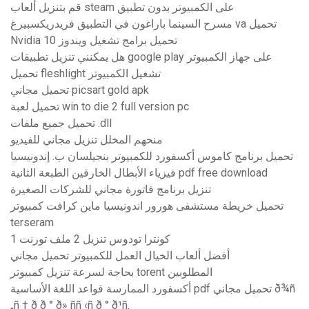
قم بتنزيل ألعاب steam على الكمبيوتر بدون تطبيق
مسرح السينما باراغون في التطبيق فريدريكسبيرغ va تحميل
Nvidia تحميل برامج تشغيل ويندوز 10
هل يمكنني تنزيل تطبيقات google play على جهاز الكمبيوتر
تحميل fleshlight تشغيل الكمبيوتر
تحميل مجاني picsart gold apk
تحميل لعبة win to die 2 full version pc
تحميل جميع ملفات .dll
منحهم المخلل تنزيل مجاني للفيديو
تحميل برنامج كاموس أكسفورد للكمبيوتر بنجيلسان ب. إندونيسيا
فيزياء الأبطال الخارقين الطبعة الثانية pdf free download
تنزيل برنامج فاتورة مجاني للشركات الصغيرة
تحميل خريطة مستشفى هورور اندونيسيا ماين كرافت كمبيوتر
terseram
1 كونترا تودوس تنزيل 2 ملف تورنت
أفضل ألعاب الخيال العمل للكمبيوتر تحميل مجاني
بحاجة لسرعة تنزيل كمبيوتر torent المطلوبين
أكسفورد الممارسة قواعد اللغة الأساسية pdf تحميل مجاني ð¾ñ
„ñ † ð¸ð ° ð» ññ ‹ñ ð ° ð¹ñ‚