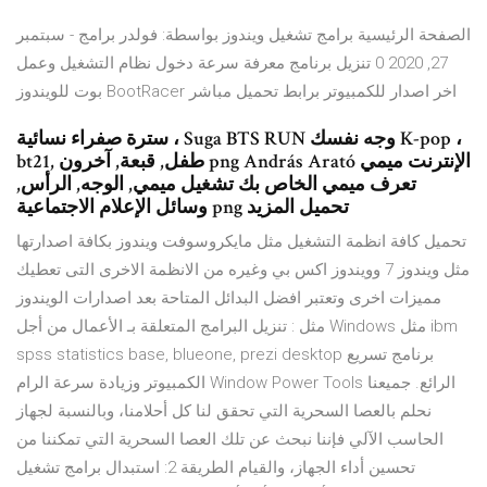
الصفحة الرئيسية برامج تشغيل ويندوز بواسطة: فولدر برامج - سبتمبر
27, 2020 0 تنزيل برنامج معرفة سرعة دخول نظام التشغيل وعمل
بوت للويندوز BootRacer اخر اصدار للكمبيوتر برابط تحميل مباشر
سترة صفراء نسائية ، Suga BTS RUN وجه نفسك K-pop ،
bt21, طفل, قبعة, آخرون png András Arató الإنترنت ميمي
تعرف ميمي الخاص بك تشغيل ميمي, الوجه, الرأس,
وسائل الإعلام الاجتماعية png تحميل المزيد
تحميل كافة انظمة التشغيل مثل مايكروسوفت ويندوز بكافة اصدارتها
مثل ويندوز 7 وويندوز اكس بي وغيره من الانظمة الاخرى التى تعطيك
مميزات اخرى وتعتبر افضل البدائل المتاحة بعد اصدارات الويندوز
مثل : تنزيل البرامج المتعلقة بـ الأعمال من أجل Windows مثل ibm
spss statistics base, blueone, prezi desktop برنامج تسريع
الكمبيوتر وزيادة سرعة الرام Window Power Tools الرائع. جميعنا
نحلم بالعصا السحرية التي تحقق لنا كل أحلامنا، وبالنسبة لجهاز
الحاسب الآلي فإننا نبحث عن تلك العصا السحرية التي تمكننا من
تحسين أداء الجهاز، والقيام الطريقة 2: استبدال برامج تشغيل