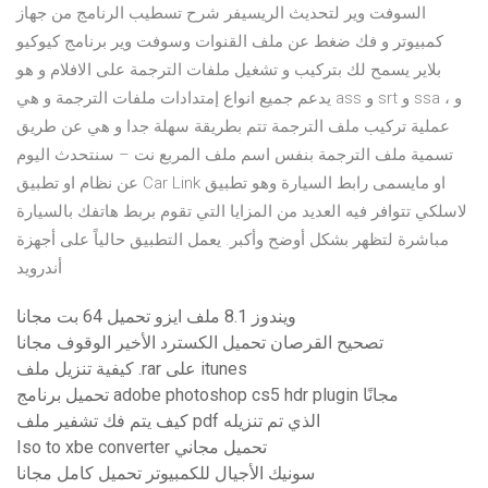
السوفت وير لتحديث الريسيفر شرح تسطيب الرنامج من جهاز
كمبيوتر و فك ضغط عن ملف القنوات وسوفت وير برنامج كيوكيو
بلاير يسمح لك بتركيب و تشغيل ملفات الترجمة على الافلام و هو
يدعم جميع انواع إمتدادات ملفات الترجمة و هي ass و srt و ssa ، و
عملية تركيب ملف الترجمة تتم بطريقة سهلة جدا و هي عن طريق
تسمية ملف الترجمة بنفس اسم ملف المربع نت – سنتحدث اليوم
عن نظام او تطبيق Car Link او مايسمى رابط السيارة وهو تطبيق
لاسلكي تتوافر فيه العديد من المزايا التي تقوم بربط هاتفك بالسيارة
مباشرة لتظهر بشكل أوضح وأكبر. يعمل التطبيق حالياً على أجهزة
أندرويد
ويندوز 8.1 ملف ايزو تحميل 64 بت مجانا
تصحيح القرصان تحميل الكسترد الأخير الوقوف مجانا
كيفية تنزيل ملف .rar على itunes
تحميل برنامج adobe photoshop cs5 hdr plugin مجانًا
كيف يتم فك تشفير ملف pdf الذي تم تنزيله
Iso to xbe converter تحميل مجاني
سونيك الأجيال للكمبيوتر تحميل كامل مجانا