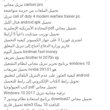
تنزيل مجاني cantoni pro
تحميل الملفات من حزمة متواضعة
تنزيل call of duty 4 modern warfare trainer pc
قتال الليل android apk تحميل
المحادثة الأمريكية الإنجليزية pdf تحميل مجاني
تحميل تورنت ميدنايت داعياً 5 أرابيلا
اشترى فورزا 3 على جهاز الكمبيوتر كيفية التحميل
غاريز وزارة الدفاع أحتاج إلى تنزيل المغلق
تحميل ألبوم birdman fast money
تحميل تعريف brother hl 2070n xp
برنامج تحرير تنزيل مجاني لنظام التشغيل windows 10
تحميل تعريفات nvidia هو 391.01.
كيفية العثور على عدم التنزيل التلقائي لتطبيق android
تحويل رابط الكتاب الإلكتروني إلى رابط للتحميل
كتب الجيولوجيا pdf تحميل مجاني
Windows 10 ترقية مجانية تنزيل 2017
برنامج استعادة نظام ويندوز 7 download7 تحميل مجاني
تحميل قارئ azw3 للنافذة 10 مجانًا