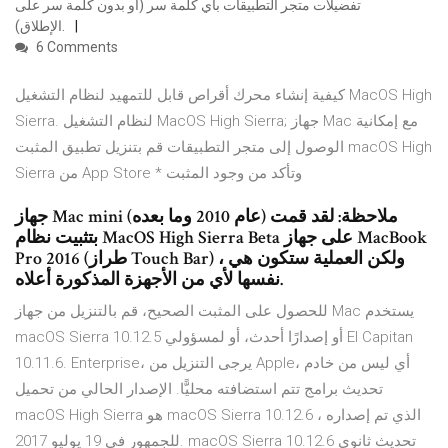
تفضيلات متجر التطبيقات بأي كلمة سر (أو بدون كلمة سر على
الإطلاق).
6 Comments
كيفية إنشاء محرك أقراص قابل للتمهيد لنظام التشغيل MacOS High
Sierra. لنظام التشغيل MacOS High Sierra; جهاز Mac مع إمكانية
الوصول إلى متجر التطبيقات قم بتنزيل تطبيق المثبت macOS High
Sierra من App Store * وتأكد من وجود المثبت
جهاز Mac mini (عام 2010 وما بعده) ملاحظة: لقد قمت
بتثبيت نظام MacOS High Sierra Beta على جهاز MacBook
Pro 2016 (طراز Touch Bar) ، ولكن العملية ستكون هي
نفسها لأي من الأجهزة المذكورة أعلاه.
للحصول على المثبت الصحيح، قم بالتنزيل من جهاز Mac يستخدم
macOS Sierra 10.12.5 أو إصدارًا أحدث، أو لمسؤولي El Capitan
10.11.6. Enterprise، يرجى التنزيل من Apple، أي ليس من خادم
تحديث برامج تتم استضافته محليًّا. الإصدار الحالي من تحميل
macOS High Sierra هو macOS Sierra 10.12.6 ، الذي تم إصداره
للجمهور في 19 يوليو 2017. macOS Sierra 10.12.6 تحديث ثانوي