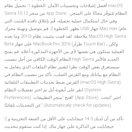
أفضل إصلاحات وتحسينات الأمان. الخطوة 1: تحميل نظام macOS
Sierra 10.12 من متجر App Store. النظام مُتوفّر مجانًا على المتجر،
وفي حال استكمال عملية تحميله، قُم بإغلاق نافذة المُثبت التي
تظهر. الخطوة 2: قم بتوصيل وتهيئة محرك USB جهاز Mac mini (عام
2010 وما بعده) ملاحظة: لقد قمت بتثبيت نظام MacOS High Sierra
Beta على جهاز MacBook Pro 2016 (طراز Touch Bar) ، ولكن
العملية ستكون هي نفسها لأي من الأجهزة المذكورة أعلاه. قم بمنح
النظام الوقت الكافي من أجل تنصيب High Sierra الجديد فالأمر
سيستغرق بعض الوقت نظرا لتغيير نظام الملفات الذي يتعامل به
النظام مع بياناتك ومع القرص الصلب، تأكد من تنصيب النظام في
القرص ضبط تحديثات التطبيقات التلقائية (macOS High Sierra)
انقر على أيقونة أبل ثم اختر تفضيلات النظام (System
Preferences). افتح “متجر التطبيقات” (App Store). اختر “ابحث
عن التحديثات تلقائيًا” (Automatically check for updates).
تأكد من أن لديك 14.3 جيجابايت على الأقل من السعة التخزينية و 2
جيجابايت من الذاكرة على جهاز ماك. إذا كنت ستقوم بتحديث