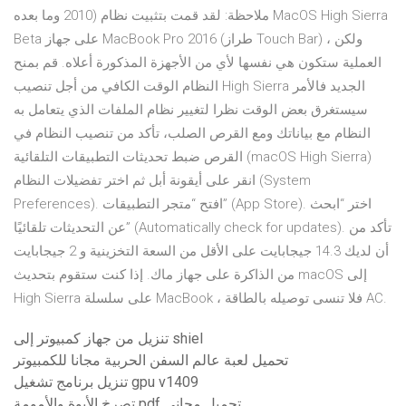
2010 وما بعده) ملاحظة: لقد قمت بتثبيت نظام MacOS High Sierra
Beta على جهاز MacBook Pro 2016 (طراز Touch Bar) ، ولكن
العملية ستكون هي نفسها لأي من الأجهزة المذكورة أعلاه. قم بمنح
النظام الوقت الكافي من أجل تنصيب High Sierra الجديد فالأمر
سيستغرق بعض الوقت نظرا لتغيير نظام الملفات الذي يتعامل به
النظام مع بياناتك ومع القرص الصلب، تأكد من تنصيب النظام في
القرص ضبط تحديثات التطبيقات التلقائية (macOS High Sierra)
انقر على أيقونة أبل ثم اختر تفضيلات النظام (System
Preferences). افتح “متجر التطبيقات” (App Store). اختر “ابحث
عن التحديثات تلقائيًا” (Automatically check for updates). تأكد من
أن لديك 14.3 جيجابايت على الأقل من السعة التخزينية و 2 جيجابايت
من الذاكرة على جهاز ماك. إذا كنت ستقوم بتحديث macOS إلى
High Sierra على سلسلة MacBook ، فلا تنسى توصيله بالطاقة AC.
تنزيل من جهاز كمبيوتر إلى shiel
تحميل لعبة عالم السفن الحربية مجانا للكمبيوتر
تنزيل برنامج تشغيل gpu v1409
تصرخ الأبوة والأمومة pdf تحميل مجاني