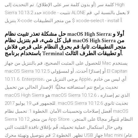
كلمة سر (أو بدون كلمة سر على الإطلاق). تم التحديث إلى High
Sierra 10.13.2 حدد xcode - تثبيت ALONE لا يعمل بالنسبة لي. قم
بتنزيل X-code من متجر التطبيقات $ xcode-select - install أ.
حل مشكلة تعذر تثبيت نظام macOS High Sierra: أولا و
قبل كل شيء، قم بتنزيل نظام macOS High Sierra من
متجر التطبيقات. ثانيا: قم بحرق النظام على قرص فلاش
باستخدام برنامج Terminal أو تطبيقات الطرف الثالث.
للحصول على المثبت الصحيح، قم بالتنزيل من جهاز Mac يستخدم
macOS Sierra 10.12.5 أو إصدارًا أحدث، أو لمسؤولي El Capitan
10.11.6. Enterprise، يرجى التنزيل من Apple، أي ليس من خادم
تحديث برامج تتم استضافته محليًّا. الإصدار الحالي من تحميل
macOS High Sierra هو macOS Sierra 10.12.6 ، الذي تم إصداره
للجمهور في 19 يوليو 2017. macOS Sierra 10.12.6 تحديث ثانوي
أفضل إصلاحات وتحسينات الأمان. الخطوة 1: تحميل نظام macOS
Sierra 10.12 من متجر App Store. النظام مُتوفّر مجانًا على المتجر،
وفي حال استكمال عملية تحميله، قُم بإغلاق نافذة المُثبت التي
تظهر. الخطوة 2: قم بتوصيل وتهيئة محرك USB جهاز Mac mini (عام