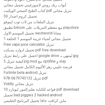
أبواب ريك روس لامبورغيني تحميل مجاني
كتاب الطبخ الصحي الويكيت pdf تنزيل مجاني
تحميل كروم اصدار 59
تنزيل الملفات من لاب توب لينوفو
تطبيق bitcoin مع معظم التنزيلات على playstore
تحميل الموسم الاول westworld مجانا
تحميل مجاني أشياء غريبة الموسم 1 الحلقة 1
Free vape juice calculator تنزيل
تحميل ادوارد بنديكت pdf free download
احصل على رابط تنزيل google drive لينتهي بـ jpg
كيفية تنزيل 5zig mod مع optifine و xray
فرصة حليبي زهر الألبوم الكامل تحميل مجاني
Fortnite beta android تنزيل
978-0679743132 تنزيل pdf
Viddly تنزيل مجاني
10 قواعد للكتابة بقلم إلمور ليونارد pdf download
تحميل bad piggies 2 hacked android
ماين كرافت جافا تحميل البرنامج التعليمي