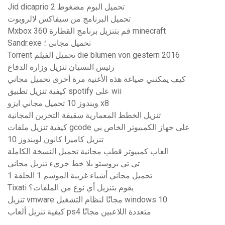
Jid dicaprio 2 تحميل البوم مضغوط
تحميل البرنامج من سيفاكس لالروبوت
Mxbox 360 قم بتنزيل برنامج القطارة minecraft
Sandr.exe تحميل مجانى ؛
Torrent تحميل الفيلم die blumen von gestern 2016
رئيس النسيان تنزيل وزارة الدفاع
كيف يمكنني صياغة هذه الأغنية مرة أخرى تحميل مجاني
كيفية تنزيل تطبيق spotify على wii
ويندوز 10 تحميل مجاني ايزو x8
تنزيل الخطط المعمارية سقيفة التخزين المجانية
كيفية تنزيل ملفات gcode على جهاز الكمبيوتر الخاص بي
تنزيل كاميرا كانون لويندوز 10
العاب كمبيوتر قطب مجانية تحميل النسخة الكاملة
تي تي بروستو بلا خط جريء تنزيل مجاني
تحميل مجاني أشياء غريبة الموسم 1 الحلقة 1
Tixati يقوم بتنزيل أي نوع من الملفات؟
تنزيل vmware مجانًا لنظام التشغيل windows 10
كيفية تنزيل ألعاب ps4 متعددة اللاعبين مجانًا