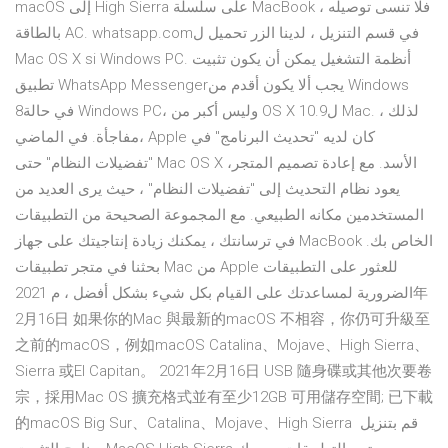
macOS إلى High Sierra على سلسلة MacBook ، فلا تنسى توصيله
بالطاقة AC. whatsapp.comفي قسم التنزيل ، لدينا الزر تحميل ل
Mac OS X si Windows PC. أنظمة التشغيل يمكن أن يكون تثبيت
تطبيق WhatsApp Messengerيجب ألا يكون أقدم من Windows
8في حالة Windows PC، وليس أكبر من OS X 10.9ل Mac. لذلك ،
مفاجأة. في الماضي، Apple كان لديه "تحديث البرنامج" في
"تفضيلات النظام" حتى Mac OS X الأسد. مع إعادة تصميم المتجر،
يعود نظام التحديث إلى "تفضيلات النظام" ، حيث يرى العديد من
المستخدمين مكانه الطبيعي. مع المجموعة الصحيحة من التطبيقات
في ترسانتك ، يمكنك زيادة إنتاجيتك على جهاز MacBook الخاص بك.
بحثنا في متجر تطبيقات Mac من Apple للعثور على التطبيقات
الضرورية لمساعدتك على القيام بكل شيء بشكل أفضل ، م 2021年
2月16日 如果你的Mac 與最新的macOS 不相容，你仍可升級至
之前的macOS，例如macOS Catalina、Mojave、High Sierra、
Sierra 或El Capitan。 2021年2月16日 USB 隨身碟或其他次要卷
宗，採用Mac OS 擴充格式並有至少12GB 可用儲存空間; 已下載
的macOS Big Sur、Catalina、Mojave、High Sierra قم بتنزيل