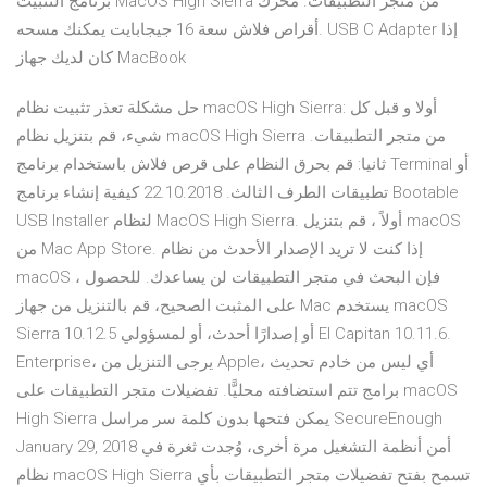
برنامج التثبيت MacOS High Sierra من متجر التطبيقات. محرك
أقراص فلاش سعة 16 جيجابايت يمكنك مسحه. USB C Adapter إذا
كان لديك جهاز MacBook
حل مشكلة تعذر تثبيت نظام macOS High Sierra: أولا و قبل كل
شيء، قم بتنزيل نظام macOS High Sierra من متجر التطبيقات.
ثانيا: قم بحرق النظام على قرص فلاش باستخدام برنامج Terminal أو
تطبيقات الطرف الثالث. 22.10.2018 كيفية إنشاء برنامج Bootable
USB Installer لنظام MacOS High Sierra. أولاً ، قم بتنزيل macOS
من Mac App Store. إذا كنت لا تريد الإصدار الأحدث من نظام
macOS ، فإن البحث في متجر التطبيقات لن يساعدك. للحصول
على المثبت الصحيح، قم بالتنزيل من جهاز Mac يستخدم macOS
Sierra 10.12.5 أو إصدارًا أحدث، أو لمسؤولي El Capitan 10.11.6.
Enterprise، يرجى التنزيل من Apple، أي ليس من خادم تحديث
برامج تتم استضافته محليًّا. تفضيلات متجر التطبيقات على macOS
High Sierra يمكن فتحها بدون كلمة سر مراسل SecureEnough
January 29, 2018 أمن أنظمة التشغيل مرة أخرى، وُجدت ثغرة في
نظام macOS High Sierra تسمح بفتح تفضيلات متجر التطبيقات بأي