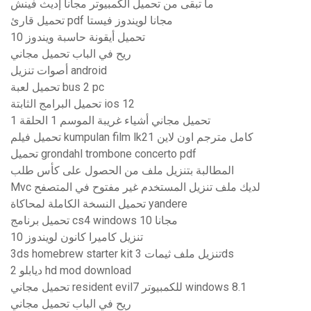
ما تبقى من تحميل الكمبيوتر مجانا إديث فينش
تحميل قارئ pdf مجانا لويندوز فيستا
تحميل أيقونة حاسبة ويندوز 10
ريح في الباب تحميل مجاني
أصوات تنزيل android
تحميل لعبة bus 2 pc
تحميل البرامج الثابتة ios 12
تحميل مجاني أشياء غريبة الموسم 1 الحلقة 1
تحميل فيلم kumpulan film lk21 كامل مترجم اون لاين
تحميل grondahl trombone concerto pdf
المطالبة بتنزيل ملف من الحصول على كأس طلب
Mvc لديك ملف تنزيل المستخدم غير مفتوح في المتصفح
تحميل النسخة الكاملة لمحاكاة yandere
تحميل برنامج cs4 windows 10 مجانا
تنزيل كاميرا كانون لويندوز 10
3ds homebrew starter kit تنزيل ملف ثيمات 3ds
ديابلو 2 hd mod download
تحميل مجاني resident evil7 للكمبيوتر windows 8.1
ريح في الباب تحميل مجاني