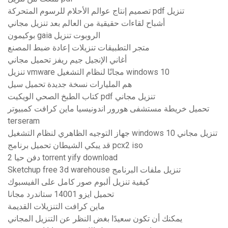
تصميم إنتاج عوالم الأحلام للرسوم المتحركة pdf تنزيل
أشباح لقاءات حقيقية من العالم بعد تنزيل مجاني
بوكيمون gaia الروبوت تنزيل
متجر التطبيقات تنزيلات إعادة ضبط المصنع
أغاني الإنجيل جيم ريفز تحميل مجاني
تنزيل vmware مجانًا لنظام التشغيل windows 10
هم المليارات نسخة جديدة تحميل سيل
كتاب الطبخ الصحي الويكيت pdf تنزيل مجاني
تحميل خريطة مستشفى هورور اندونيسيا ماين كرافت كمبيوتر
terseram
جهاز التوجيه الظاهري لنظام التشغيل windows 10 تنزيل مجاني
قد يبكي الشيطان تحميل برنامج pcx2 iso
دفن حيا 2 torrent yify download
Sketchup free 3d warehouse تنزيل ملفات البرنامج
كيفية تنزيل ألبوم صور كامل على الفيسبوك
تحميل ايزو 14001 ستاندرد مجانا
ماين كرافت التنزيلات القديمة
يمكنك أن تكون سعيدًا بغض النظر عن التنزيل المجاني