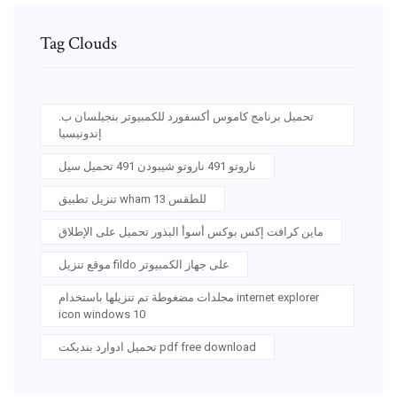
Tag Clouds
تحميل برنامج كاموس أكسفورد للكمبيوتر بنجيلسان ب.
إندونيسيا
ناروتو 491 ناروتو شيبودن 491 تحميل سيل
تنزيل تطبيق wham 13 للطقس
ماين كرافت إكس بوكس ​​أسوأ البذور تحميل على الإطلاق
موقع تنزيل fildo على جهاز الكمبيوتر
مجلدات مضغوطة تم تنزيلها باستخدام internet explorer
icon windows 10
تحميل ادوارد بنديكت pdf free download