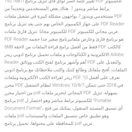
192.168.l.l تغيير كلمة السر لواي فاي تنزيل برنامج PDF للكمبيوتر
برابط مباشر ويندوز 7. هناك بعض المستخدمين وتحديداً من
مستخدمي ويندوز 7 يواجهون مشكلة كبيرة في تشغيل ملفات PDF
على جهاز الكمبيوتر الخاص بهم حتى بعد تنزيل برنامج PDF Reader
للكمبيوتر مجانا. تنزيل قارئ ملفات PDF عربي مجاني للكمبيوتر.
PDF Reader هو برنامج قارئ وعارض ملفاتبرنامج صغير جدا حجمه
6MB فقط من أفضل برامج قراءة الملفات من لاحقة PDF كالكتب
الالكترونية و الكتالوجات و ملفات تحميل برنامج ادوبي ريدر Adobe
Reader أهم وأشهر برنامج لفتح الكتب ووثائق PDF والتعديل على
الملفات، أفتح ملفاتك وطالع كتبك واكتب ملاحظاتك مع برنامج ادوبي
ريدر لقراءة الكتب الألكترونية وملفات PDF. تعرف على أفضل 10
محرر PDF لنظام التشغيل Windows 10/8/7 في 2018 حتى تتمكن
من اختيار محرر pdf المجاني لتحرير ملفات PDF بسهولة. تنزيل
برنامج pdf للكمبيوتر برابط مباشر وهو اختصار ل "Portable
Document Format"، أي تنسيق المستند المنقول، يمكنك من فتح
ملفات pdf وهو تطبيق خاص بتنسيق الملفات والمستندات
للمحافظة على محتواها، تحميل برنامج pdf عربي.