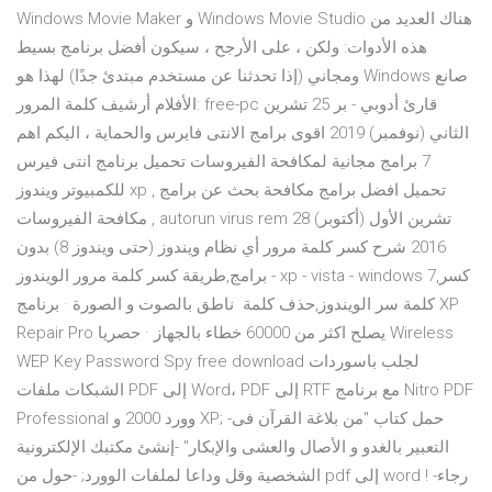
Windows Movie Maker و Windows Movie Studio هناك العديد من
هذه الأدوات: ولكن ، على الأرجح ، سيكون أفضل برنامج بسيط
ومجاني (إذا تحدثنا عن مستخدم مبتدئ جدًا) لهذا هو Windows صانع
الأفلام أرشيف كلمة المرور: free-pc قارئ أدوبي - بر 25 تشرين
الثاني (نوفمبر) 2019 اقوى برامج الانتى فايرس والحماية ، اليكم اهم
7 برامج مجانية لمكافحة الفيروسات تحميل برنامج انتى فيرس
للكمبيوتر ويندوز xp , تحميل افضل برامج مكافحة بحث عن برامج
مكافحة الفيروسات , autorun virus rem 28 تشرين الأول (أكتوبر)
2016 شرح كسر كلمة مرور أي نظام ويندوز (حتى ويندوز 8) بدون
برامج,طريقة كسر كلمة مرور الويندوز - xp - vista - windows 7,كسر
كلمة سر الويندوز,حذف كلمة ناطق بالصوت و الصورة · برنامج XP
Repair Pro يصلح اكثر من 60000 خطاء بالجهاز · حصريا Wireless
WEP Key Password Spy free download لجلب باسوردات
الشبكات ملفات PDF إلى Word، PDF إلى RTF مع برنامج Nitro PDF
Professional وورد 2000 و XP; -حمل كتاب "من بلاغة القرآن فى
التعبير بالغدو و الأصال والعشى والإبكار" -إنشئ مكتبك الإلكترونية
الشخصية وقل وداعا لملفات الوورد; -حول من pdf إلى word ! -رجاء