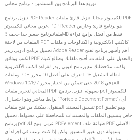
توزيع هذا البرنامج بين المسلمين - برنامج مجاني
تنزيل برنامج PDF Reader للكمبيوتر مجانا. تنزيل قارئ ملفات PDF
عربي مجاني للكمبيوتر. PDF Reader هو برنامج قارئ وعارض
ملفاتبرنامج صغير جدا حجمه 6MB فقط من أفضل برامج قراءة
الملفات من لاحقة PDF كالكتب الالكترونية و الكتالوجات و ملفات
تحميل برنامج ادوبي ريدر Adobe Reader أهم وأشهر برنامج لفتح
الكتب ووثائق PDF والتعديل على الملفات، أفتح ملفاتك وطالع كتبك
واكتب ملاحظاتك مع برنامج ادوبي ريدر لقراءة الكتب الألكترونية
وملفات PDF. تعرف على أفضل 10 محرر PDF لنظام التشغيل
Windows 10/8/7 في 2018 حتى تتمكن من اختيار محرر pdf
المجاني لتحرير ملفات PDF بسهولة. تنزيل برنامج pdf للكمبيوتر
برابط مباشر وهو اختصار ل "Portable Document Format"، أي
تنسيق المستند المنقول، يمكنك من فتح ملفات pdf وهو تطبيق
خاص بتنسيق الملفات والمستندات للمحافظة على محتواها، تحميل
برنامج pdf عربي. يتيح لك PDFelement طباعة ملف PDF الأصلي
بسهولة دون تغيير التنسيق. ولكن إذا كنت ترغب في إجراء أي
تغييرات على الملف، فإن PDFelement سيجعل الأمر سهلاً للغاية