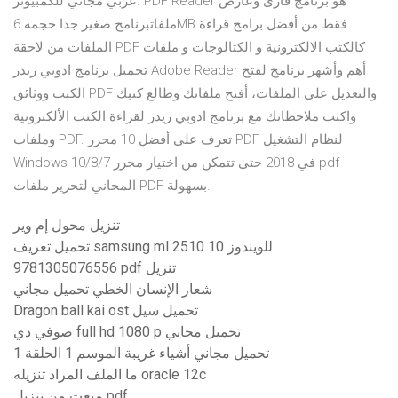
عربي مجاني للكمبيوتر. PDF Reader هو برنامج قارئ وعارض
ملفاتبرنامج صغير جدا حجمه 6MB فقط من أفضل برامج قراءة
الملفات من لاحقة PDF كالكتب الالكترونية و الكتالوجات و ملفات
تحميل برنامج ادوبي ريدر Adobe Reader أهم وأشهر برنامج لفتح
الكتب ووثائق PDF والتعديل على الملفات، أفتح ملفاتك وطالع كتبك
واكتب ملاحظاتك مع برنامج ادوبي ريدر لقراءة الكتب الألكترونية
وملفات PDF. تعرف على أفضل 10 محرر PDF لنظام التشغيل
Windows 10/8/7 في 2018 حتى تتمكن من اختيار محرر pdf
المجاني لتحرير ملفات PDF بسهولة.
تنزيل محول إم وير
تحميل تعريف samsung ml 2510 للويندوز 10
9781305076556 pdf تنزيل
شعار الإنسان الخطي تحميل مجاني
Dragon ball kai ost تحميل سيل
صوفي دي full hd 1080 p تحميل مجاني
تحميل مجاني أشياء غريبة الموسم 1 الحلقة 1
ما الملف المراد تنزيله oracle 12c
منعت من تنزيل pdf