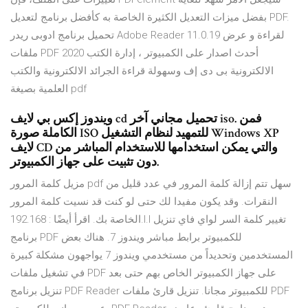
بفضل ميزات التعديل الكثيرة الخاصة به كأفضل برنامج لتعديل PDF.
تحميل برنامج ادوبى ريدر Adobe Reader 11.0.19 لقراءة و عرض
ملفات PDF 2020 أحدث اصدار على الكمبيوتر ، إدارة الكتب
الالكترونية بى دى إف وسهولة قراءة الجرائد الالكترونية والكتب
العلمية بصيغة pdf
ويندوز إكس بي لايف cd تحميل مجاني آخر iso. فمن
الكاملة صورة ISO للتمهيد لنظام التشغيل Windows XP
لايف CD والتي يمكن استخدامها للاستخدام المباشر من
دون تثبيت على جهاز الكمبيوتر.
مزيل كلمة المرور pdf سهل تتم إزالة كلمة المرور في عدد قليل من
النقرات. وقد يكون مفيدا لك حتى لو كنت قد نسيت كلمة المرور
الخاصة بك. اقرأ أيضًا : 192.168.l.l تغيير كلمة السر لواي فاي تنزيل
برنامج PDF للكمبيوتر برابط مباشر ويندوز 7. هناك بعض
المستخدمين وتحديداً من مستخدمي ويندوز 7 يواجهون مشكلة كبيرة
في تشغيل ملفات PDF على جهاز الكمبيوتر الخاص بهم حتى بعد
تنزيل برنامج PDF Reader للكمبيوتر مجانا. تنزيل قارئ ملفات PDF