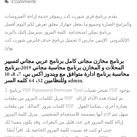
3 Comments
يقدم برنامج فري شورت كت ريموفر خدمة إزاحة الفيروسات
والبرامج الضارة وجميع ما يجعل جهازك معلق نعرض لكم اليوم أفضل
برنامج يمكن استخدامه. كلمة المرور سترسل إليك بالبريد
الإلكتروني. الإثنين, مارس 8 تحميل برنامج حذف فايرس شورت كت
نهائ
برنامج مخازن مجانى كامل برنامج عربي مجاني لتسيير
المحلات و المخازن برنامج محاسبة مجاني 2019،برنامج
محاسبة برنامج ادارة متوافق مع ويندوز اكس بي، 7، 8، 10
وللنظامين 32، 64 كلمه السر admin.
2. برنامج PDF Password Remover Tool تفتخر تقنيات PDF بوجود
مزيل لكلمات المرور من ملفات PDF . تم إنشاء هذه الأداة لإزالة
كلمات مرور "المالك" من ملفات PDF . بعبارة أخرى ، يمكننا القول
أنها مصممة للاستخدام الشخصي . مزيل كلمة المرور pdf سهل تتم
إزالة كلمة المرور في عدد قليل من النقرات. وقد يكون مفيدا لك
حتى لو كنت قد نسيت كلمة المرور الخاصة بك. اقرأ أيضًا :